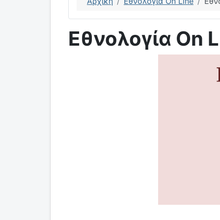
Αρχική
Εθνολογία On Line
Εθν
Εθνολογία On L