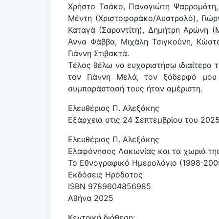
Χρήστο Τσάκο, Παναγιώτη Ψαρρομάτη,
Μέντη (Χριστοφοράκο/Αυστραλό), Γιώρ
Καταγά (Σαραντίτη), Δημήτρη Αρώνη (
Άννα Φάββα, Μιχάλη Τσιγκούνη, Κώστα
Γιάννη Στιβακτά.
Τέλος θέλω να ευχαριστήσω ιδιαίτερα
τον Γιάννη Μελά, τον ξάδερφό μου
συμπαράστασή τους ήταν αμέριστη.
Ελευθέριος Π. Αλεξάκης
Εξάρχεια στις 24 Σεπτεμβρίου του 202
Ελευθέριος Π. Αλεξάκης
Ελαφόνησος Λακωνίας και τα χωριά της
Το Εθνογραφικό Ημερολόγιο (1998-200
Εκδόσεις Ηρόδοτος
ISBN 9789604856985
Αθήνα 2025
Κεντρική διάθεση: