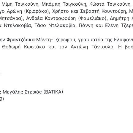
 Μίμη Τσιγκούνη, Μπάμπη Τσιγκούνη, Κώστα Τσιγκούνη,
γο Αρώνη (Κριαράκο), Χρήστο και Σεβαστή Κουντούρη, 
Μητσάγρα), Ανδρέα Κοντραφούρη (Φαμελιάκο), Δημήτρη 
 Ντελακοβία, Τάσο Ντελακοβία, Γιάννη και Ελένη Τζερ
 την Φραντζέσκα Μέντη-Τζερεφού, γραμματέα της Ελαφον
 Θοδωρή Κωστάκο και τον Αντώνη Τάντουλο. Η βοή
5
 Μεγάλης Στεριάς (ΒΑΤΙΚΑ)
9)