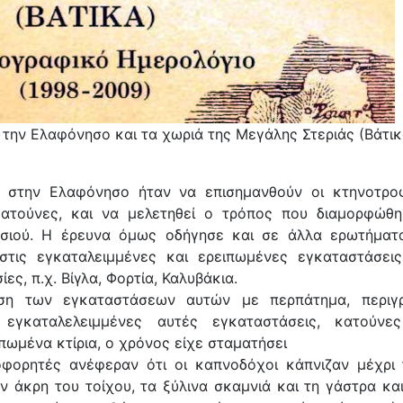
 την Ελαφόνησο και τα χωριά της Μεγάλης Στεριάς (Βάτικ
 στην Ελαφόνησο ήταν να επισημανθούν οι κτηνοτρο
κατούνες, και να μελετηθεί ο τρόπος που διαμορφώθ
νησιού. Η έρευνα όμως οδήγησε και σε άλλα ερωτήματ
στις εγκαταλειμμένες και ερειπωμένες εγκαταστάσει
ς, π.χ. Βίγλα, Φορτία, Καλυβάκια.
υση των εγκαταστάσεων αυτών με περπάτημα, περιγ
 εγκαταλελειμμένες αυτές εγκαταστάσεις, κατούνε
πωμένα κτίρια, ο χρόνος είχε σταματήσει
οφορητές ανέφεραν ότι οι καπνοδόχοι κάπνιζαν μέχρι 
 άκρη του τοίχου, τα ξύλινα σκαμνιά και τη γάστρα και