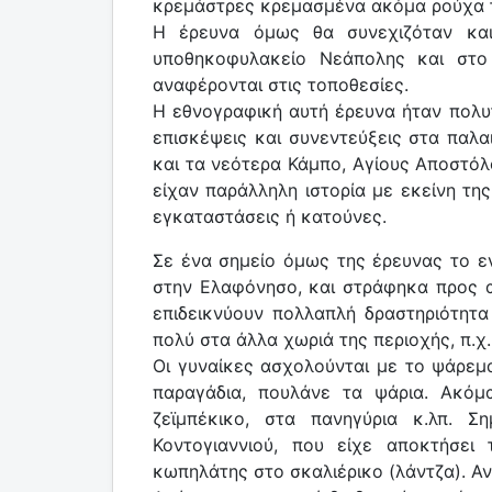
κρεμάστρες κρεμασμένα ακόμα ρούχα τ
Η έρευνα όμως θα συνεχιζόταν και
υποθηκοφυλακείο Νεάπολης και στο 
αναφέρονται στις τοποθεσίες.
Η εθνογραφική αυτή έρευνα ήταν πολυτ
επισκέψεις και συνεντεύξεις στα παλα
και τα νεότερα Κάμπο, Αγίους Αποστόλο
είχαν παράλληλη ιστορία με εκείνη τη
εγκαταστάσεις ή κατούνες.
Σε ένα σημείο όμως της έρευνας το ε
στην Ελαφόνησο, και στράφηκα προς α
επιδεικνύουν πολλαπλή δραστηριότητα 
πολύ στα άλλα χωριά της περιοχής, π.χ.
Οι γυναίκες ασχολούνται με το ψάρεμα
παραγάδια, πουλάνε τα ψάρια. Ακόμ
ζεϊμπέκικο, στα πανηγύρια κ.λπ. 
Κοντογιαννιού, που είχε αποκτήσει 
κωπηλάτης στο σκαλιέρικο (λάντζα). Ανα