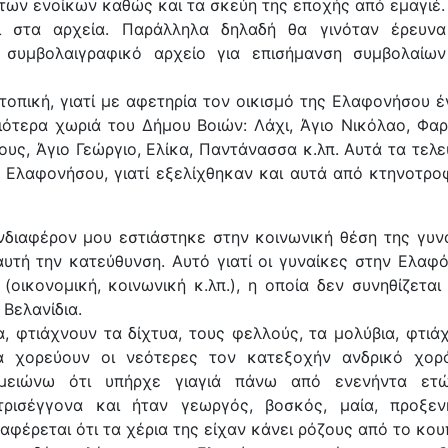
ων ενοίκων καθώς και τα σκεύη της εποχής από εμαγιέ.
 στα αρχεία. Παράλληλα δηλαδή θα γινόταν έρευν
συμβολαιγραφικό αρχείο για επισήμανση συμβολαίω
οπική, γιατί με αφετηρία τον οικισμό της Ελαφονήσου έ
ιότερα χωριά του Δήμου Βοιών: Λάχι, Άγιο Νικόλαο, Φα
υς, Άγιο Γεώργιο, Ελίκα, Παντάνασσα κ.λπ. Αυτά τα τελε
ς Ελαφονήσου, γιατί εξελίχθηκαν και αυτά από κτηνοτρο
νδιαφέρον μου εστιάστηκε στην κοινωνική θέση της γυν
υτή την κατεύθυνση. Αυτό γιατί οι γυναίκες στην Ελαφ
(οικονομική, κοινωνική κ.λπ.), η οποία δεν συνηθίζεται
 Βελανίδια.
, φτιάχνουν τα δίχτυα, τους φελλούς, τα μολύβια, φτιά
α χορεύουν οι νεότερες τον κατεξοχήν ανδρικό χορ
Σημειώνω ότι υπήρχε γιαγιά πάνω από ενενήντα ετ
τρισέγγονα και ήταν γεωργός, βοσκός, μαία, προξεν
φέρεται ότι τα χέρια της είχαν κάνει ρόζους από το κουπ