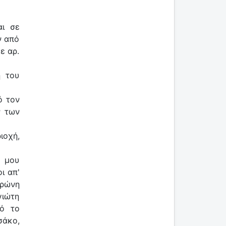
αι σε
ν από
ε αρ.
η του
ό τον
ν των
ιοχή,
α μου
ι απ'
Αρώνη
γιώτη
πό το
σάκο,