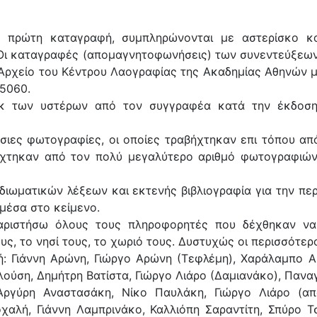
 πρώτη καταγραφή, συμπληρώνονται με αστερίσκο κ
. Οι καταγραφές (απομαγνητοφωνήσεις) των συνεντεύξεω
Αρχείο του Κέντρου Λαογραφίας της Ακαδημίας Αθηνών μ
 5060.
εκ των υστέρων από τον συγγραφέα κατά την έκδοσ
σιες φωτογραφίες, οι οποίες τραβήχτηκαν επι τόπου απ
έχτηκαν από τον πολύ μεγαλύτερο αριθμό φωτογραφιώ
ιδιωματικών λέξεων και εκτενής βιβλιογραφία για την περ
 μέσα στο κείμενο.
αριστήσω όλους τους πληροφορητές που δέχθηκαν ν
ους, το νησί τους, το χωριό τους. Δυστυχώς οι περισσότερο
ή: Γιάννη Αρώνη, Γιώργο Αρώνη (Τεφλέμη), Χαράλαμπο 
λούση, Δημήτρη Βατίστα, Γιώργο Λιάρο (Δαμιανάκο), Πανα
 Αργύρη Αναστασάκη, Νίκο Παυλάκη, Γιώργο Λιάρο (α
χαλή, Γιάννη Λαμπρινάκο, Καλλιόπη Σαραντίτη, Σπύρο Τ