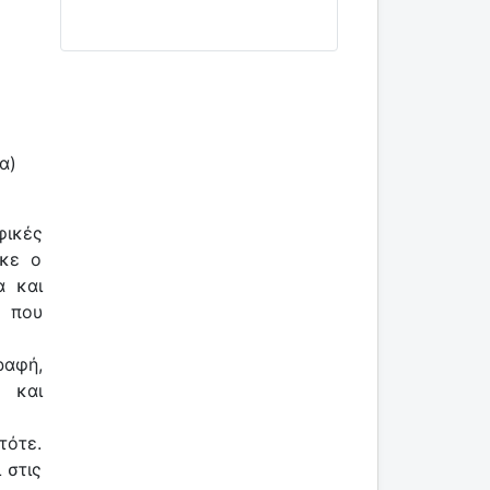
α)
φικές
ηκε ο
α και
ς που
ραφή,
ς και
τότε.
 στις