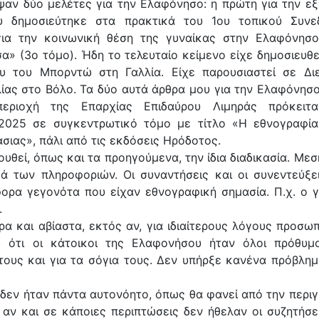
ψαν δύο μελέτες για την Ελαφόνησο: η πρώτη για την εξ
υ δημοσιεύτηκε στα πρακτικά του 1ου τοπικού Συνε
ια την κοινωνική θέση της γυναίκας στην Ελαφόνησ
α» (3ο τόμο). Ήδη το τελευταίο κείμενο είχε δημοσιευθε
υ του Μπορντώ στη Γαλλία. Είχε παρουσιαστεί σε Δι
ίας στο Βόλο. Τα δύο αυτά άρθρα μου για την Ελαφόνησο
ριοχή της Επαρχίας Επιδαύρου Λιμηράς πρόκειτα
2025 σε συγκεντρωτικό τόμο με τίτλο «Η εθνογραφί
ιας», πάλι από τις εκδόσεις Ηρόδοτος.
θεί, όπως και τα προηγούμενα, την ίδια διαδικασία. Μεσ
ά των πληροφοριών. Οι συναντήσεις και οι συνεντεύξε
ορα γεγονότα που είχαν εθνογραφική σημασία. Π.χ. ο 
.
α και αβίαστα, εκτός αν, για ιδιαίτερους λόγους προσω
ω ότι οι κάτοικοι της Ελαφονήσου ήταν όλοι πρόθυμ
 τους και για τα σόγια τους. Δεν υπήρξε κανένα πρόβλημ
 δεν ήταν πάντα αυτονόητο, όπως θα φανεί από την περι
, αν και σε κάποιες περιπτώσεις δεν ήθελαν οι συζητήσε