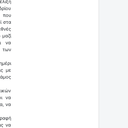
έλιξη
δρίου
ο που
ί στα
εθνές
 μαζί
ι να
α των
ημέρι
ις με
γάμος
πικών
οι να
α, να
γραφή
ις να