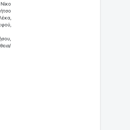
 Νίκο
Μήτσο
Λέκα,
εφού,
ήσου,
θεια/