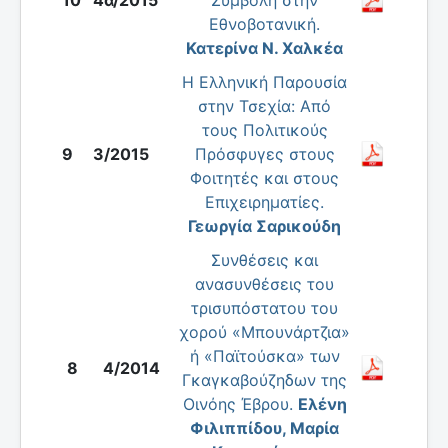
10
4α/2015
Συμβολή στην
Εθνοβοτανική.
Κατερίνα Ν. Χαλκέα
Η Ελληνική Παρουσία
στην Τσεχία: Από
τους Πολιτικούς
9
3/2015
Πρόσφυγες στους
Φοιτητές και στους
Επιχειρηματίες.
Γεωργία Σαρικούδη
Συνθέσεις και
ανασυνθέσεις του
τρισυπόστατου του
χορού «Μπουνάρτζια»
ή «Παϊτούσκα» των
8
4/2014
Γκαγκαβούζηδων της
Οινόης Έβρου.
Ελένη
Φιλιππίδου, Μαρία