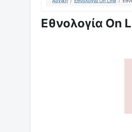
Αρχική
Εθνολογία On Line
Εθν
Εθνολογία On L