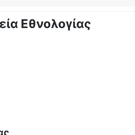
εία Εθνολογίας
ας